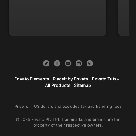
Envato Elements
Placeit by Envato
Envato Tuts+
All Products
Sitemap
Price is in US dollars and excludes tax and handling fees
© 2025 Envato Pty Ltd. Trademarks and brands are the
property of their respective owners.