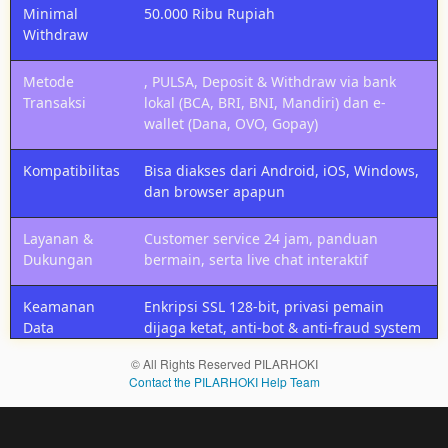
Dapatkan
Minimal
50.000 Ribu Rupiah
layanan
Withdraw
prioritas,
bonus
Metode
, PULSA, Deposit & Withdraw via bank
mingguan,
Transaksi
lokal (BCA, BRI, BNI, Mandiri) dan e-
prediksi
wallet (Dana, OVO, Gopay)
eksklusif,
dan
Kompatibilitas
Bisa diakses dari Android, iOS, Windows,
support
dan browser apapun
khusus
dari tim
Layanan &
Customer service 24 jam, panduan
SlotPulsa.
Dukungan
bermain, serta live chat interaktif
Keamanan
Enkripsi SSL 128-bit, privasi pemain
Data
dijaga ketat, anti-bot & anti-fraud system
© All Rights Reserved PILARHOKI
Contact the PILARHOKI Help Team