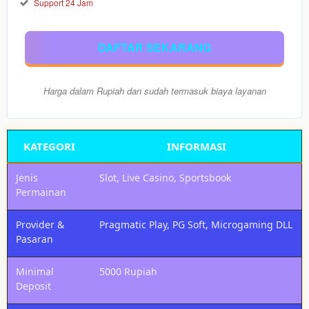
5.000
Rp
Support 24 Jam
Nikmati
semua
DAFTAR SEKARANG
pasaran
togel
resmi
Harga dalam Rupiah dan sudah termasuk biaya layanan
(HK,
SGP,
SDY,
Macau)
KATEGORI
INFORMASI
dengan
Slot
Jenis
Slot, Live Casino, Sportsbook
Dana
Permainan
dan
cashback
menarik.
Provider &
Pragmatic Play, PG Soft, Microgaming DLL
Pasaran
Member
Pilih
Minimal
5000 Rupiah
VIP
Deposit
100.000
Rp