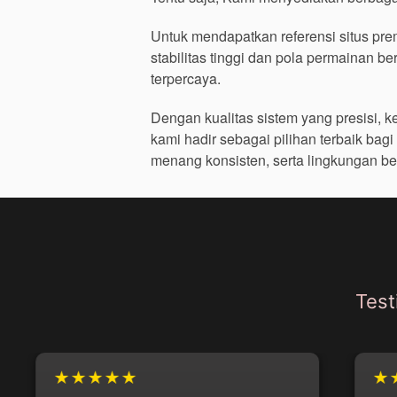
Untuk mendapatkan referensi situs p
stabilitas tinggi dan pola permainan b
terpercaya.
Dengan kualitas sistem yang presisi, 
kami hadir sebagai pilihan terbaik b
menang konsisten, serta lingkungan be
Tes
★★★★★
★★