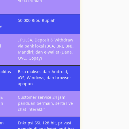
5000 Rupiah
50.000 Ribu Rupiah
w
, PULSA, Deposit & Withdraw
i
via bank lokal (BCA, BRI, BNI,
Mandiri) dan e-wallet (Dana,
OVO, Gopay)
ilitas
Bisa diakses dari Android,
iOS, Windows, dan browser
apapun
 &
Customer service 24 jam,
an
panduan bermain, serta live
chat interaktif
an
Enkripsi SSL 128-bit, privasi
pemain dijaga ketat, anti-bot