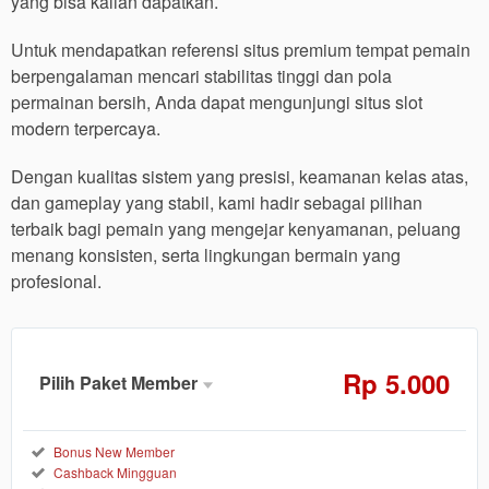
yang bisa kalian dapatkan.
Untuk mendapatkan referensi situs premium tempat pemain
berpengalaman mencari stabilitas tinggi dan pola
permainan bersih, Anda dapat mengunjungi situs slot
modern terpercaya.
Dengan kualitas sistem yang presisi, keamanan kelas atas,
dan gameplay yang stabil, kami hadir sebagai pilihan
terbaik bagi pemain yang mengejar kenyamanan, peluang
menang konsisten, serta lingkungan bermain yang
profesional.
Rp
5.000
Pilih Paket Member
Member
Aktif
Reguler
Bonus New Member
Cashback Mingguan