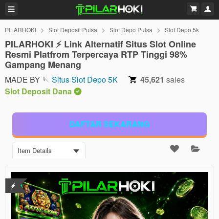
PILARHOKI
Slot Deposit Pulsa
Slot Depo Pulsa
Slot Depo 5k
PILARHOKI ⚡️ Link Alternatif Situs Slot Online
Resmi Platfrom Terpercaya RTP Tinggi 98%
Gampang Menang
MADE BY 🪡
Situs Slot Depo 5K
45,621
sales
Slot Deposit Dana
DAFTAR SEKARANG
Item Details