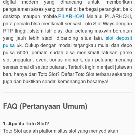
digital modern yang dirancang untuk memberikan
pengalaman akses yang optimal di berbagai perangkat, baik
desktop maupun mobile.
PILARHOKI
Melalui PILARHOKI,
para pemain bisa menikmati sensasi Toto Slot Ways dengan
RTP tinggi, sistem fair play, dan peluang maxwin beruntun
yang jauh lebih stabil dibanding situs lain.
slot deposit
pulsa
5k. Cukup dengan modal terjangkau mulai dari depo
pulsa 5000, pemain sudah bisa menikmati ratusan game
slot unggulan, event bonus menarik, dan peluang menang
sensasional di setiap putaran. Tertarik ingin menjadi jutawan
baru hanya dari Toto Slot? Daftar Toto Slot terbaru sekarang
juga dan buktikan sendiri kemenangan besarnya!
FAQ (Pertanyaan Umum)
1. Apa itu Toto Slot?
Toto Slot adalah platform situs slot yang menyediakan