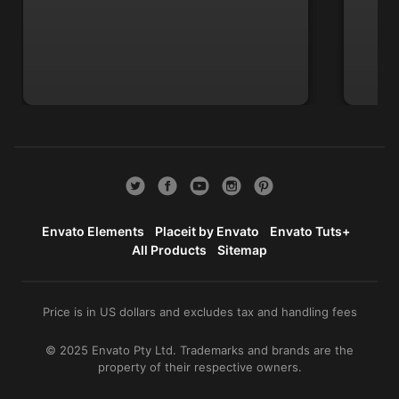
Envato Elements
Placeit by Envato
Envato Tuts+
All Products
Sitemap
Price is in US dollars and excludes tax and handling fees
© 2025 Envato Pty Ltd. Trademarks and brands are the
property of their respective owners.