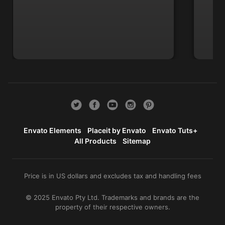
Envato Elements
Placeit by Envato
Envato Tuts+
All Products
Sitemap
Price is in US dollars and excludes tax and handling fees
© 2025 Envato Pty Ltd. Trademarks and brands are the
property of their respective owners.