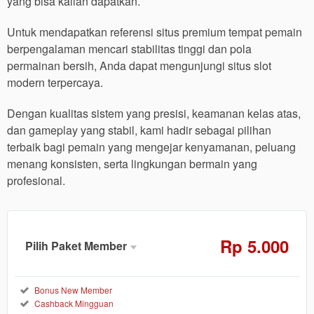
yang bisa kalian dapatkan.
Untuk mendapatkan referensi situs premium tempat pemain
berpengalaman mencari stabilitas tinggi dan pola
permainan bersih, Anda dapat mengunjungi situs slot
modern terpercaya.
Dengan kualitas sistem yang presisi, keamanan kelas atas,
dan gameplay yang stabil, kami hadir sebagai pilihan
terbaik bagi pemain yang mengejar kenyamanan, peluang
menang konsisten, serta lingkungan bermain yang
profesional.
Rp
5.000
Pilih Paket Member
Member
Aktif
Reguler
Bonus New Member
Cashback Mingguan