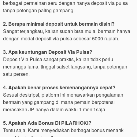
berbagai permainan seru dengan hanya deposit via pulsa
tanpa potongan paling gampang.
2. Berapa minimal deposit untuk bermain disini?
Sangat terjangkau, kalian sudah bisa mulai bermain hanya
dengan modal deposit via pulsa sebesar 5000 rupiah.
3. Apa keuntungan Deposit Via Pulsa?
Deposit Via Pulsa sangat praktis, kalian tidak perlu
menunggu lama, tinggal satset langsung, tanpa potongan
satu persen.
4. Apakah benar proses kemenangannya cepat?
Sesuai deskripsi, platform ini menawarkan pengalaman
bermain yang gampang di mana pemain berpotensi
merasakan JP hanya dalam waktu 1 menit saja.
5. Apakah Ada Bonus Di PILARHOKI?
Tentu saja, Kami menyediakan berbagai bonus menarik