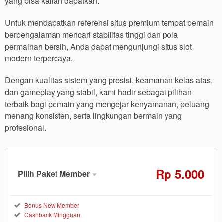
yang bisa kalian dapatkan.
Untuk mendapatkan referensi situs premium tempat pemain
berpengalaman mencari stabilitas tinggi dan pola
permainan bersih, Anda dapat mengunjungi situs slot
modern terpercaya.
Dengan kualitas sistem yang presisi, keamanan kelas atas,
dan gameplay yang stabil, kami hadir sebagai pilihan
terbaik bagi pemain yang mengejar kenyamanan, peluang
menang konsisten, serta lingkungan bermain yang
profesional.
Rp
5.000
Pilih Paket Member
Member
Aktif
Reguler
Bonus New Member
Cashback Mingguan