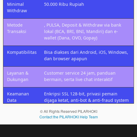
Dapatkan
Minimal
50.000 Ribu Rupiah
layanan
Withdraw
prioritas,
bonus
Metode
, PULSA, Deposit & Withdraw via bank
mingguan,
Transaksi
lokal (BCA, BRI, BNI, Mandiri) dan e-
prediksi
wallet (Dana, OVO, Gopay)
eksklusif,
dan
Kompatibilitas
Bisa diakses dari Android, iOS, Windows,
support
dan browser apapun
khusus
dari tim
Layanan &
Customer service 24 jam, panduan
SlotPulsa.
Dukungan
bermain, serta live chat interaktif
Keamanan
Enkripsi SSL 128-bit, privasi pemain
Data
dijaga ketat, anti-bot & anti-fraud system
© All Rights Reserved PILARHOKI
Contact the PILARHOKI Help Team