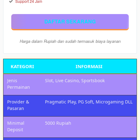
5.000
Rp
Support 24 Jam
Nikmati
semua
DAFTAR SEKARANG
pasaran
togel
resmi
Harga dalam Rupiah dan sudah termasuk biaya layanan
(HK,
SGP,
SDY,
Macau)
KATEGORI
INFORMASI
dengan
Slot
Jenis
Slot, Live Casino, Sportsbook
Dana
Permainan
dan
cashback
menarik.
Provider &
Pragmatic Play, PG Soft, Microgaming DLL
Pasaran
Member
Pilih
Minimal
5000 Rupiah
VIP
Deposit
100.000
Rp