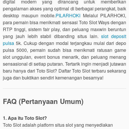
digital modern yang dirancang untuk memberikan
pengalaman akses yang optimal di berbagai perangkat, baik
desktop maupun mobile.
PILARHOKI
Melalui PILARHOKI,
para pemain bisa menikmati sensasi Toto Slot Ways dengan
RTP tinggi, sistem fair play, dan peluang maxwin beruntun
yang jauh lebih stabil dibanding situs lain.
slot deposit
pulsa
5k. Cukup dengan modal terjangkau mulai dari depo
pulsa 5000, pemain sudah bisa menikmati ratusan game
slot unggulan, event bonus menarik, dan peluang menang
sensasional di setiap putaran. Tertarik ingin menjadi jutawan
baru hanya dari Toto Slot? Daftar Toto Slot terbaru sekarang
juga dan buktikan sendiri kemenangan besarnya!
FAQ (Pertanyaan Umum)
1. Apa itu Toto Slot?
Toto Slot adalah platform situs slot yang menyediakan