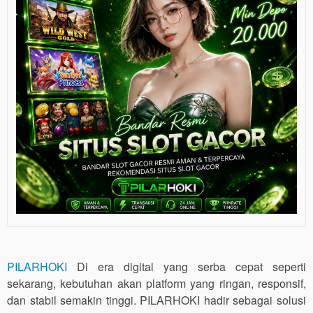
PILARHOKI
Di era digital yang serba cepat seperti
sekarang, kebutuhan akan platform yang ringan, responsif,
dan stabil semakin tinggi. PILARHOKI hadir sebagai solusi