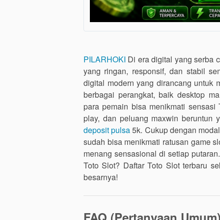
PILARHOKI
Di era digital yang serba 
yang ringan, responsif, dan stabil s
digital modern yang dirancang untuk
berbagai perangkat, baik desktop ma
para pemain bisa menikmati sensasi T
play, dan peluang maxwin beruntun ya
deposit pulsa
5k. Cukup dengan modal 
sudah bisa menikmati ratusan game sl
menang sensasional di setiap putaran.
Toto Slot? Daftar Toto Slot terbaru 
besarnya!
FAQ (Pertanyaan Umum