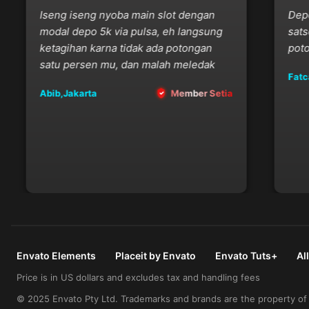
Iseng iseng nyoba main slot dengan
Depo vi
modal depo 5k via pulsa, eh langsung
satset
ketagihan karna tidak ada potongan
potong
satu persen mu, dan malah meledak
Fatcat,
Abib,Jakarta
Member Setia
Envato Elements
Placeit by Envato
Envato Tuts+
Al
Price is in US dollars and excludes tax and handling fees
© 2025 Envato Pty Ltd. Trademarks and brands are the property of 