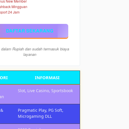
nus New Member
mati semua pasaran togel resmi (HK, SGP,
shback Mingguan
pport 24 Jam
Y, Macau) dengan Slot Dana dan cashback
arik.
DAFTAR SEKARANG
100.000
mber VIP
Pilih
Rp
atkan layanan prioritas, bonus mingguan,
 dalam Rupiah dan sudah termasuk biaya
diksi eksklusif, dan support khusus dari tim
layanan
tPulsa.
ORI
INFORMASI
Slot, Live Casino, Sportsbook
an
 &
Pragmatic Play, PG Soft,
Microgaming DLL