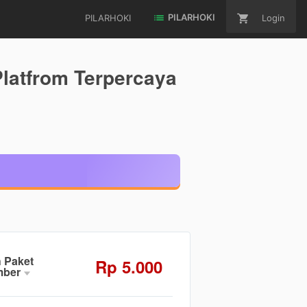
PILARHOKI
PILARHOKI
Login
LNPAY
DAPAY
Platfrom Terpercaya
5000
Via Dana
h Paket
Rp
5.000
ber
5.000
mber Reguler
Aktif
Rp