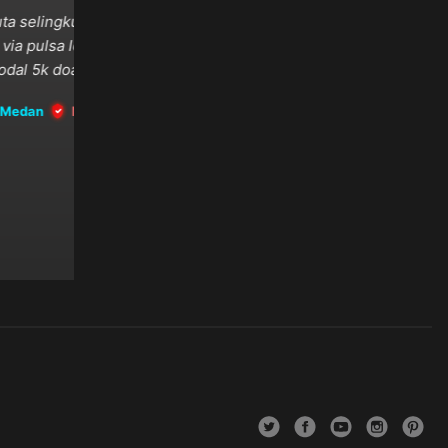
selingkuh, tapi gua
Buat kalian yang ingin modal rec
a pulsa lebih praktis
bisa dapet jackpot sampe jutaan,
l 5k doang.
tempatnya, disini sudah di rek
sama orang orang, karna terbukt
edan
Member Setia
membayar dan gacor!
Anna,Medan
Memb