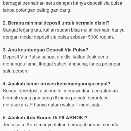
berbagai permainan seru dengan hanya deposit via pulsa
tanpa potongan paling gampang.
2. Berapa minimal deposit untuk bermain disini?
Sangat terjangkau, kalian sudah bisa mulai bermain hanya
dengan modal deposit via pulsa sebesar 5000 rupiah.
3. Apa keuntungan Deposit Via Pulsa?
Deposit Via Pulsa sangat praktis, kalian tidak perlu
menunggu lama, tinggal satset langsung, tanpa potongan
satu persen.
4. Apakah benar proses kemenangannya cepat?
Sesuai deskripsi, platform ini menawarkan pengalaman
bermain yang gampang di mana pemain berpotensi
merasakan JP hanya dalam waktu 1 menit saja.
5. Apakah Ada Bonus Di PILARHOKI?
Tentu saja, Kami menyediakan berbagai bonus menarik