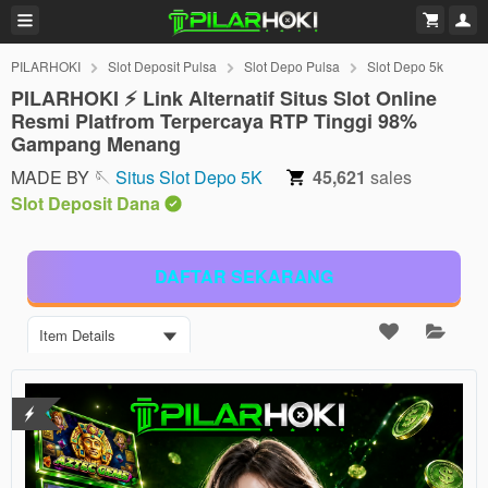
PILARHOKI
Slot Deposit Pulsa
Slot Depo Pulsa
Slot Depo 5k
PILARHOKI ⚡️ Link Alternatif Situs Slot Online
Resmi Platfrom Terpercaya RTP Tinggi 98%
Gampang Menang
MADE BY 🪡
Situs Slot Depo 5K
45,621
sales
Slot Deposit Dana
DAFTAR SEKARANG
Item Details