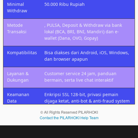
Dapatkan
Minimal
50.000 Ribu Rupiah
layanan
Withdraw
prioritas,
bonus
Metode
, PULSA, Deposit & Withdraw via bank
mingguan,
Transaksi
lokal (BCA, BRI, BNI, Mandiri) dan e-
prediksi
wallet (Dana, OVO, Gopay)
eksklusif,
dan
Kompatibilitas
Bisa diakses dari Android, iOS, Windows,
support
dan browser apapun
khusus
dari tim
Layanan &
Customer service 24 jam, panduan
SlotPulsa.
Dukungan
bermain, serta live chat interaktif
Keamanan
Enkripsi SSL 128-bit, privasi pemain
Data
dijaga ketat, anti-bot & anti-fraud system
© All Rights Reserved PILARHOKI
Contact the PILARHOKI Help Team