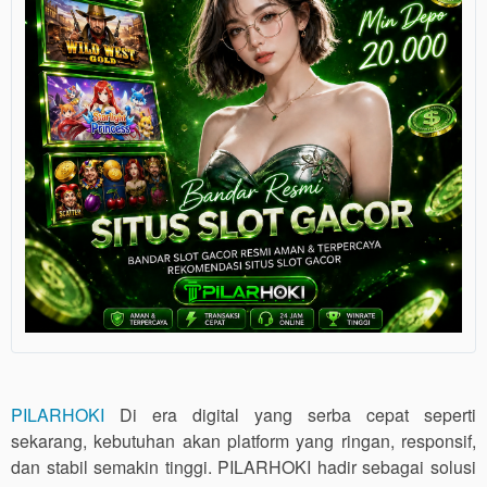
PILARHOKI
Di era digital yang serba cepat seperti
sekarang, kebutuhan akan platform yang ringan, responsif,
dan stabil semakin tinggi. PILARHOKI hadir sebagai solusi