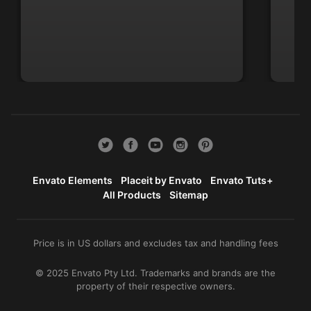
Envato Elements
Placeit by Envato
Envato Tuts+
All Products
Sitemap
Price is in US dollars and excludes tax and handling fees
© 2025 Envato Pty Ltd. Trademarks and brands are the
property of their respective owners.