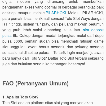
digital modern yang dirancang untuk memberikan
pengalaman akses yang optimal di berbagai perangkat, baik
desktop maupun mobile.
PILARHOKI
Melalui PILARHOKI,
para pemain bisa menikmati sensasi Toto Slot Ways dengan
RTP tinggi, sistem fair play, dan peluang maxwin beruntun
yang jauh lebih stabil dibanding situs lain.
slot deposit
pulsa
5k. Cukup dengan modal terjangkau mulai dari depo
pulsa 5000, pemain sudah bisa menikmati ratusan game
slot unggulan, event bonus menarik, dan peluang menang
sensasional di setiap putaran. Tertarik ingin menjadi jutawan
baru hanya dari Toto Slot? Daftar Toto Slot terbaru sekarang
juga dan buktikan sendiri kemenangan besarnya!
FAQ (Pertanyaan Umum)
1. Apa itu Toto Slot?
Toto Slot adalah platform situs slot yang menyediakan