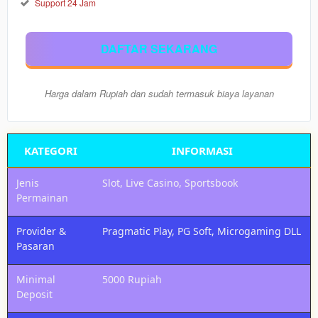
5.000
Rp
Support 24 Jam
Nikmati
semua
DAFTAR SEKARANG
pasaran
togel
resmi
Harga dalam Rupiah dan sudah termasuk biaya layanan
(HK,
SGP,
SDY,
Macau)
KATEGORI
INFORMASI
dengan
Slot
Jenis
Slot, Live Casino, Sportsbook
Dana
Permainan
dan
cashback
menarik.
Provider &
Pragmatic Play, PG Soft, Microgaming DLL
Pasaran
Member
Pilih
Minimal
5000 Rupiah
VIP
Deposit
100.000
Rp