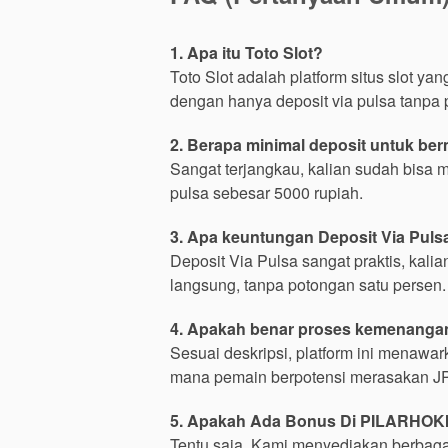
1. Apa itu Toto Slot?
Toto Slot adalah platform situs slot 
dengan hanya deposit via pulsa tanpa
2. Berapa minimal deposit untuk ber
Sangat terjangkau, kalian sudah bisa 
pulsa sebesar 5000 rupiah.
3. Apa keuntungan Deposit Via Puls
Deposit Via Pulsa sangat praktis, kalia
langsung, tanpa potongan satu persen.
4. Apakah benar proses kemenanga
Sesuai deskripsi, platform ini menaw
mana pemain berpotensi merasakan JP
5. Apakah Ada Bonus Di PILARHOK
Tentu saja, Kami menyediakan berbaga