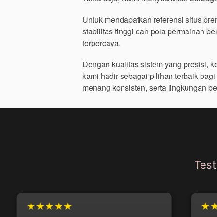
Untuk mendapatkan referensi situs p
stabilitas tinggi dan pola permainan b
terpercaya.
Dengan kualitas sistem yang presisi, 
kami hadir sebagai pilihan terbaik b
menang konsisten, serta lingkungan be
Tes
★★★★★
★★