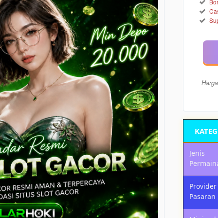
Bo
Nik
Ca
Su
SD
men
Me
Dap
Harga
pre
Slo
KATEG
Jenis
Permain
Provider
Pasaran