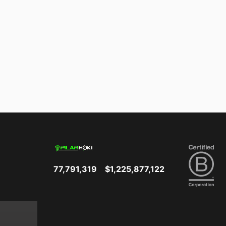
77,791,319
$1,225,877,122
★★★★★