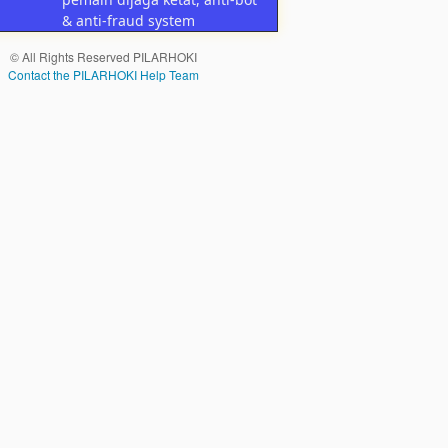
& anti-fraud system
© All Rights Reserved PILARHOKI
Contact the PILARHOKI Help Team