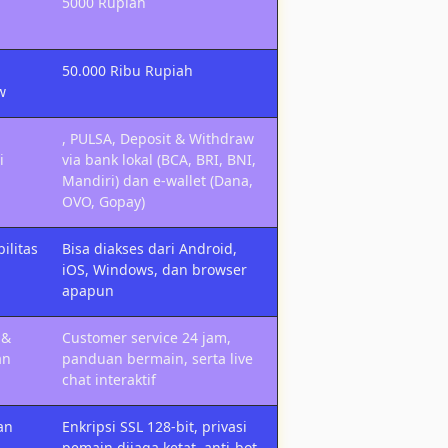
5000 Rupiah
50.000 Ribu Rupiah
w
, PULSA, Deposit & Withdraw
i
via bank lokal (BCA, BRI, BNI,
Mandiri) dan e-wallet (Dana,
OVO, Gopay)
ilitas
Bisa diakses dari Android,
iOS, Windows, dan browser
apapun
 &
Customer service 24 jam,
an
panduan bermain, serta live
chat interaktif
an
Enkripsi SSL 128-bit, privasi
pemain dijaga ketat, anti-bot