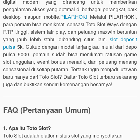
digital modern yang dirancang untuk memberikan
pengalaman akses yang optimal di berbagai perangkat, baik
desktop maupun mobile.
PILARHOKI
Melalui PILARHOKI,
para pemain bisa menikmati sensasi Toto Slot Ways dengan
RTP tinggi, sistem fair play, dan peluang maxwin beruntun
yang jauh lebih stabil dibanding situs lain.
slot deposit
pulsa
5k. Cukup dengan modal terjangkau mulai dari depo
pulsa 5000, pemain sudah bisa menikmati ratusan game
slot unggulan, event bonus menarik, dan peluang menang
sensasional di setiap putaran. Tertarik ingin menjadi jutawan
baru hanya dari Toto Slot? Daftar Toto Slot terbaru sekarang
juga dan buktikan sendiri kemenangan besarnya!
FAQ (Pertanyaan Umum)
1. Apa itu Toto Slot?
Toto Slot adalah platform situs slot yang menyediakan