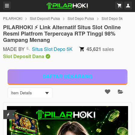
PILARHOKI
Slot Deposit Pulsa
Slot Depo Pulsa
Slot Depo 5k
PILARHOKI ⚡️ Link Alternatif Situs Slot Online
Resmi Platfrom Terpercaya RTP Tinggi 98%
Gampang Menang
MADE BY 🪡
Situs Slot Depo 5K
45,621
sales
Slot Deposit Dana
DAFTAR SEKARANG
Item Details