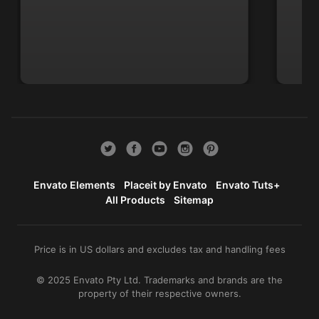
Envato Elements
Placeit by Envato
Envato Tuts+
All Products
Sitemap
Price is in US dollars and excludes tax and handling fees
© 2025 Envato Pty Ltd. Trademarks and brands are the
property of their respective owners.